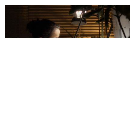
IMAGEFILM
HANDWERK
Michaela Donsbach